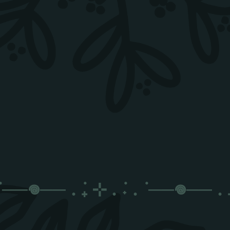
──𖦹──
. ݁₊ ⊹ . ݁˖ . ݁
──𖦹──
. ݁