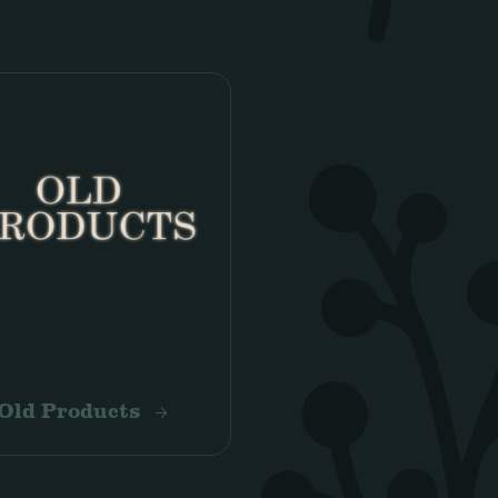
݁.𖠰 ݁↟
Old Products