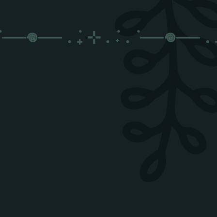
──𖦹──
. ݁₊ ⊹ . ݁˖ . ݁
──𖦹──
. ݁
༄.°