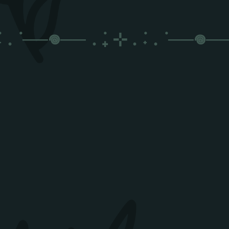
 . ݁
──𖦹──
. ݁₊ ⊹ . ݁˖ . ݁
──𖦹──
──𖦹──
.
݁₊
⊹
.
݁˖
.